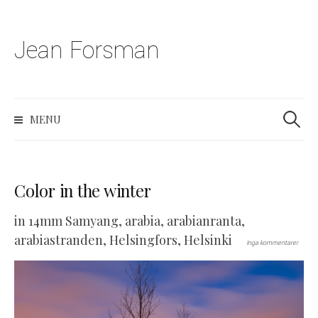
Jean Forsman
S
k
i
p
S
MENU
t
e
a
o
r
c
c
o
h
Color in the winter
n
f
t
o
in
14mm Samyang
,
arabia
,
arabianranta
,
r
e
arabiastranden
,
Helsingfors
,
Helsinki
Inga kommentarer
:
n
t