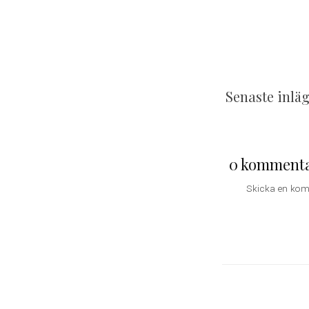
Senaste inlä
0 kommenta
Skicka en ko