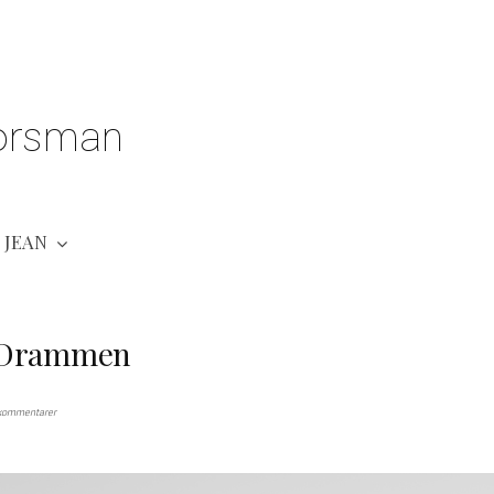
orsman
JEAN
i Drammen
 kommentarer