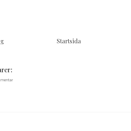
gg
Startsida
rer:
mmentar