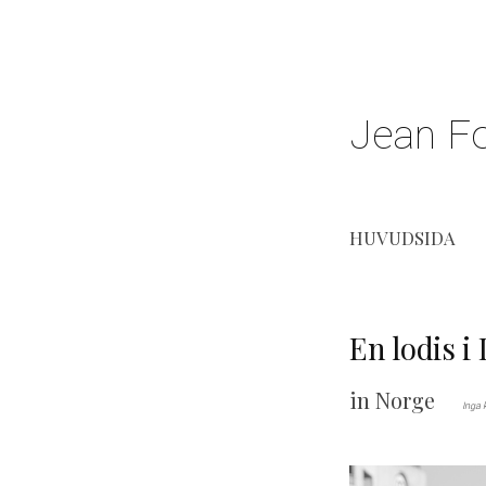
Jean F
S
k
i
p
HUVUDSIDA
t
o
c
En lodis 
o
n
in
Norge
Inga
t
e
n