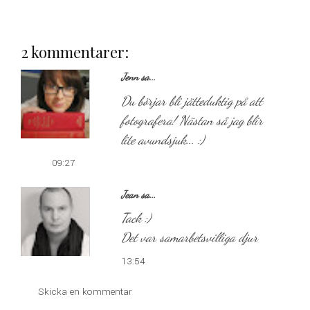
2 kommentarer:
Jenn
sa...
Du börjar bli jätteduktig på att
fotografera! Nästan så jag blir
lite avundsjuk... :)
09:27
Jean
sa...
Tack :)
Det var samarbetsvilliga djur
13:54
Skicka en kommentar