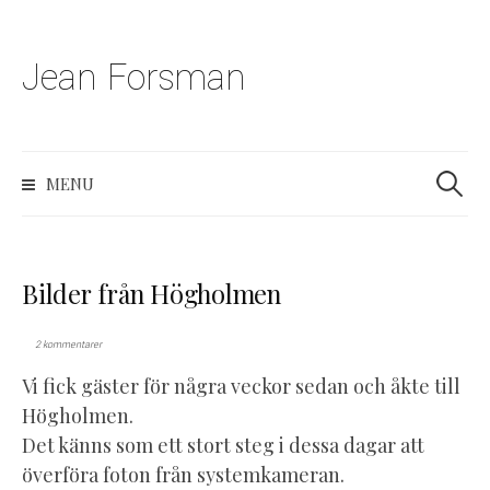
Jean Forsman
S
k
i
p
S
MENU
t
e
a
o
r
c
c
o
h
Bilder från Högholmen
n
f
t
o
2 kommentarer
r
e
:
Vi fick gäster för några veckor sedan och åkte till
n
Högholmen.
t
Det känns som ett stort steg i dessa dagar att
överföra foton från systemkameran.