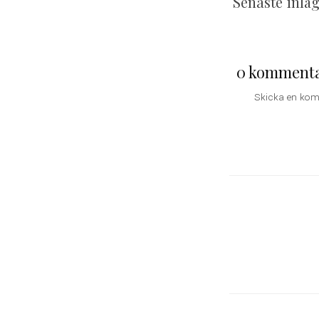
Senaste inlä
0 kommenta
Skicka en ko