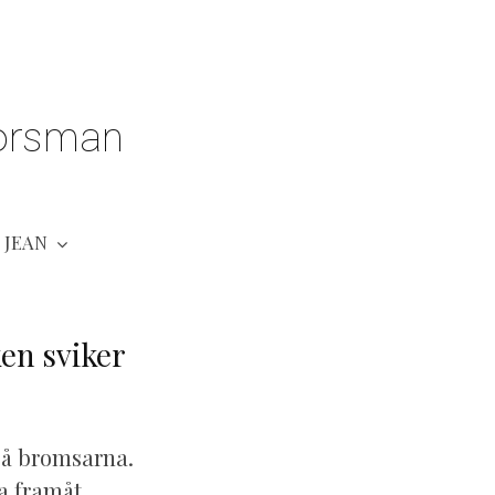
orsman
JEAN
ken sviker
 på bromsarna.
a framåt.