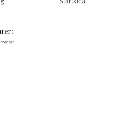
gg
Startsida
rer:
mmentar