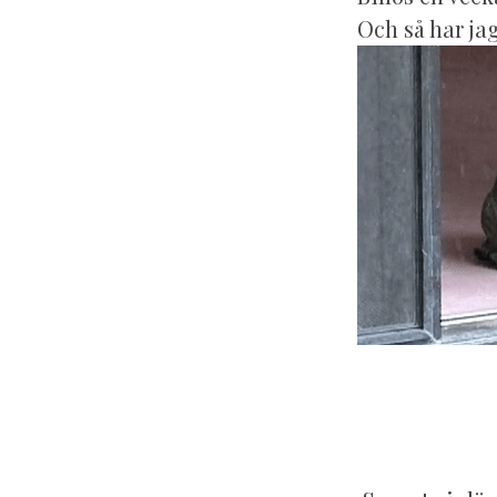
Och så har ja
t